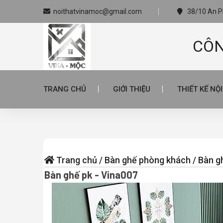
noithatvinamoc@gmail.com
38/10 An Ph
CÔN
TRANG CHỦ
GIỚI THIỆU
THIẾT KẾ NỘ
Trang chủ
/
Bàn ghế phòng khách
/
Bàn g
Bàn ghế pk - Vina007