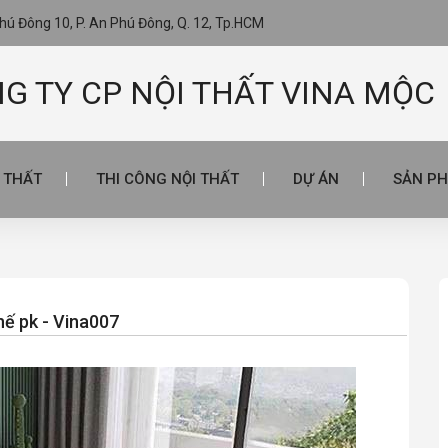
ú Đông 10, P. An Phú Đông, Q. 12, Tp.HCM
G TY CP NỘI THẤT VINA MỘC
I THẤT
THI CÔNG NỘI THẤT
DỰ ÁN
SẢN PH
hế pk - Vina007