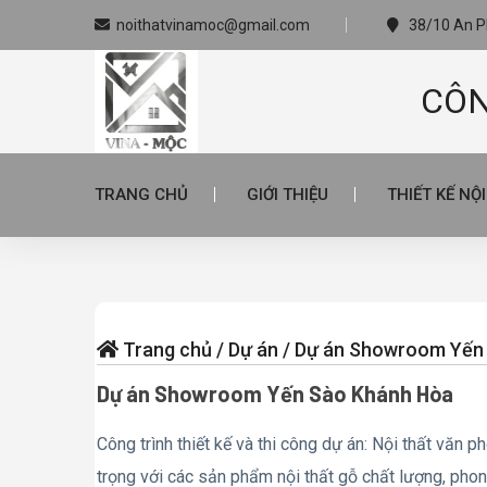
noithatvinamoc@gmail.com
38/10 An Ph
CÔN
TRANG CHỦ
GIỚI THIỆU
THIẾT KẾ NỘ
Trang chủ
/
Dự án
/
Dự án Showroom Yến
Dự án Showroom Yến Sào Khánh Hòa
Công trình thiết kế và thi công dự án: Nội thất vă
trọng với các sản phẩm nội thất gỗ chất lượng, pho