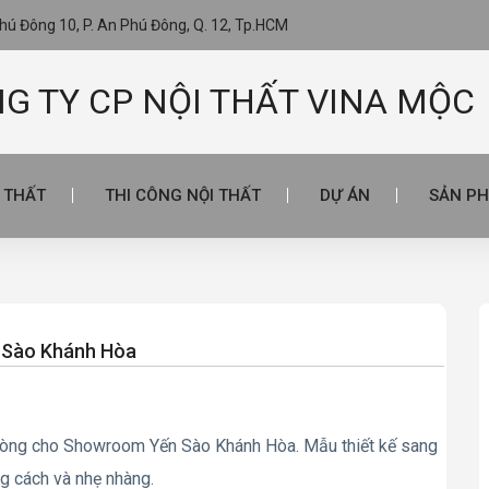
ú Đông 10, P. An Phú Đông, Q. 12, Tp.HCM
G TY CP NỘI THẤT VINA MỘC
I THẤT
THI CÔNG NỘI THẤT
DỰ ÁN
SẢN PH
 Sào Khánh Hòa
n phòng cho Showroom Yến Sào Khánh Hòa. Mẫu thiết kế sang
ng cách và nhẹ nhàng.