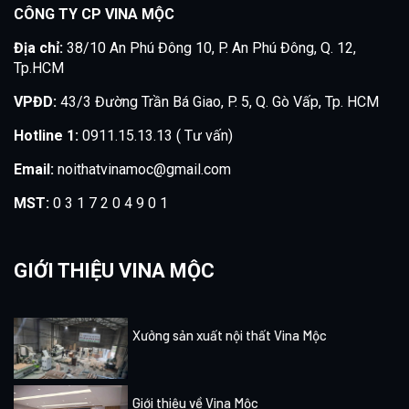
CÔNG TY CP VINA MỘC
Địa chỉ:
38/10 An Phú Đông 10, P. An Phú Đông, Q. 12,
Tp.HCM
VPĐD:
43/3 Đường Trần Bá Giao, P. 5, Q. Gò Vấp, Tp. HCM
Hotline 1:
0911.15.13.13 ( Tư vấn)
Email:
noithatvinamoc@gmail.com
MST:
0 3 1 7 2 0 4 9 0 1
GIỚI THIỆU VINA MỘC
Xưởng sản xuất nội thất Vina Mộc
Giới thiệu về Vina Mộc