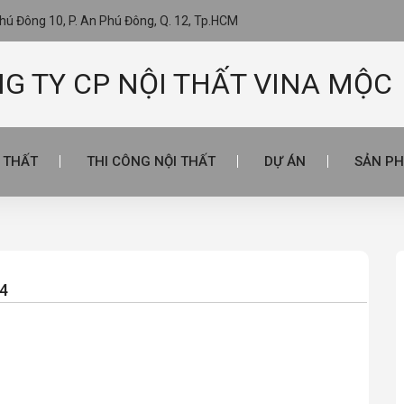
ú Đông 10, P. An Phú Đông, Q. 12, Tp.HCM
G TY CP NỘI THẤT VINA MỘC
I THẤT
THI CÔNG NỘI THẤT
DỰ ÁN
SẢN PH
04