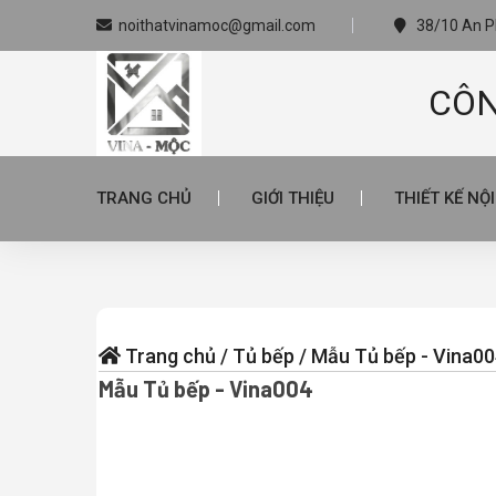
noithatvinamoc@gmail.com
38/10 An Ph
CÔN
TRANG CHỦ
GIỚI THIỆU
THIẾT KẾ NỘ
Trang chủ
/
Tủ bếp
/
Mẫu Tủ bếp - Vina0
Mẫu Tủ bếp - Vina004